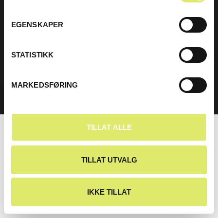
Om oss
Følg oss
EGENSKAPER
STATISTIKK
MARKEDSFØRING
Personvern
© 2026 Balder Bilskade AS
Utviklet av
GetOnNet AS
TILLAT ALLE
TILLAT UTVALG
IKKE TILLAT