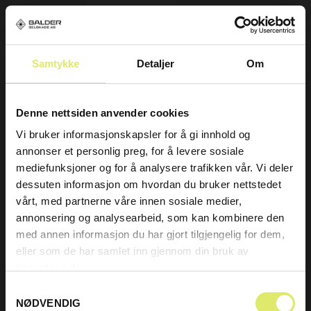
Samtykke
Detaljer
Om
E-post: post@balderbilskade.no
Telefon: 918 20 174
Våre Tjenester
Denne nettsiden anvender cookies
Vi bruker informasjonskapsler for å gi innhold og
Karosseri
annonser et personlig preg, for å levere sosiale
mediefunksjoner og for å analysere trafikken vår. Vi deler
Lakkering
dessuten informasjon om hvordan du bruker nettstedet
Smartrepair
vårt, med partnerne våre innen sosiale medier,
Felgreprasjoner
annonsering og analysearbeid, som kan kombinere den
med annen informasjon du har gjort tilgjengelig for dem,
Navigasjon
eller som de har samlet inn gjennom din bruk av
Kontakt oss
tjenestene deres.
Samtykkevalg
Digital taksering
NØDVENDIG